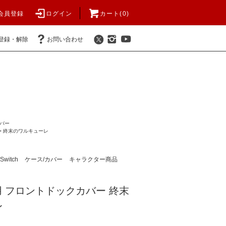
会員登録
ログイン
カート(
0
)
登録・解除
お問い合わせ
カバー
>
終末のワルキューレ
Switch
ケース/カバー
キャラクター商品
ク用 フロントドックカバー 終末
レ