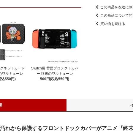
この商品を友達に教
この商品について問
買い物を続ける
 マグネットカード
Switch用 背面プロテクトカバ
のワルキューレ
ー 終末のワルキューレ
税込550円)
500円(税込550円)
明
キズや汚れから保護するフロントドックカバーがアニメ『終