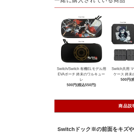
一緒に購入されている商品
Switch/Switch 有機ELモデル用
Switch共用
EVAポーチ 終末のワルキュー
ケース 終末
レ
500円(
500円(税込550円)
商品説
Switchドック※の前面を