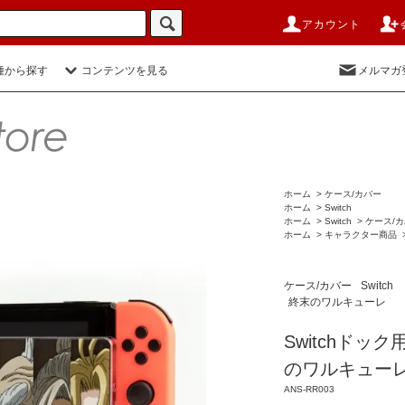
アカウント
種から探す
コンテンツを見る
メルマガ
ホーム
>
ケース/カバー
ホーム
>
Switch
ホーム
>
Switch
>
ケース/
ホーム
>
キャラクター商品
ケース/カバー
Switch
終末のワルキューレ
Switchドッ
のワルキュー
ANS-RR003