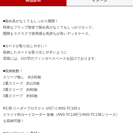
商品説明
イメージ
■留め具がなくてもしっかり開閉！
特殊なフラップ形状で留め具がなくてもしっかりロック。
開閉もラクラクで使用感も気持ちが良いデッキケース。
■カードが取り出しやすい！
収納したカードを取り出しやすいように
背面には、Uの字のフィンガースペースを設けております。
■収納枚数！
スリーブ無し 約180枚
1重スリーブ 約120枚
2重スリーブ 約80枚
3重スリーブ 約60枚
RC用 リーダープロテクト UV （ANS-TC165）
スライドINカードローダー 各種 （ANS-TC139 / ANS-TC138シリーズ）
も収納可能！