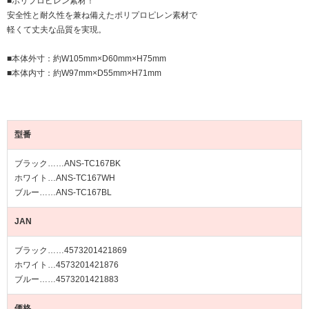
■ポリプロピレン素材！
安全性と耐久性を兼ね備えたポリプロピレン素材で
軽くて丈夫な品質を実現。
■本体外寸：約W105mm×D60mm×H75mm
■本体内寸：約W97mm×D55mm×H71mm
型番
ブラック……ANS-TC167BK
ホワイト…ANS-TC167WH
ブルー……ANS-TC167BL
JAN
ブラック……4573201421869
ホワイト…4573201421876
ブルー……4573201421883
価格