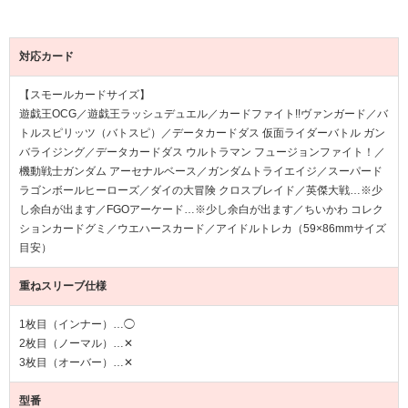
対応カード
【スモールカードサイズ】
遊戯王OCG／遊戯王ラッシュデュエル／カードファイト!!ヴァンガード／バ
トルスピリッツ（バトスピ）／データカードダス 仮面ライダーバトル ガン
バライジング／データカードダス ウルトラマン フュージョンファイト！／
機動戦士ガンダム アーセナルベース／ガンダムトライエイジ／スーパード
ラゴンボールヒーローズ／ダイの大冒険 クロスブレイド／英傑大戦…※少
し余白が出ます／FGOアーケード…※少し余白が出ます／ちいかわ コレク
ションカードグミ／ウエハースカード／アイドルトレカ（59×86mmサイズ
目安）
重ねスリーブ仕様
1枚目（インナー）…◯
2枚目（ノーマル）…✕
3枚目（オーバー）…✕
型番