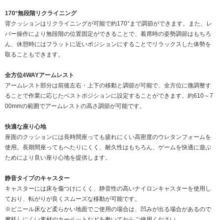
170°無段階リクライニング
背クッションはリクライニングが可能で約170°まで調節ができます。また、レ
バー操作により無段階の位置固定ができることで、着席時の姿勢調節はもちろ
ん、休憩時にはフラットに近いポジションにすることでリラックスした体勢を
取ることもできます。
全方位4WAYアームレスト
アームレスト部分は前後左右・上下の移動と調節が可能で、全方位に微調整す
ることで作業に応じたベストポジションに設定することができます。約610～7
00mmの範囲でアームレストの高さ調節が可能です。
快適な座り心地
座面のクッションには長時間座っても疲れにくい高密度のウレタンフォームを
使用。長期間座ってもへたりにくく、耐久性はもちろん、ゲームを快適に遊ぶ
ためにより良い座り心地を提供します。
静音タイプのキャスター
キャスターには床を傷つけにくく、静音性の高いナイロンキャスターを使用し
ており、転がりが良くスムーズな移動が可能です。
※ビニール床など柔らかい地面でご使用の場合は、凹みが出る場合があるので
摩耗しにくい素材のカーペットなどを敷いてからご使用ください