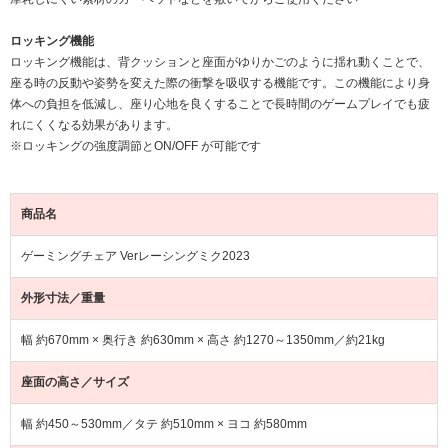
ロッキング機能
ロッキング機能は、背クッションと座面がゆりかごのように揺れ動くことで、
座る時の反動や姿勢を変えた際の衝撃を吸収する機能です。この機能により身
体への負担を低減し、座り心地を良くすることで長時間のゲームプレイでも疲
れにくくなる効果があります。
※ロッキングの強度調節とON/OFF が可能です
商品名
ゲーミングチェア Verレーシングミク2023
外形寸法／重量
幅 約670mm × 奥行き 約630mm × 高さ 約1270～1350mm／約21kg
座面の高さ／サイズ
幅 約450～530mm／タテ 約510mm × ヨコ 約580mm