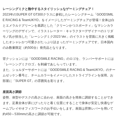
レーシングミクと熱中するスタイリッシュなゲーミングチェア！
2023年のSUPER GT GT300クラスに参戦したレーシングチーム「GOODSMIL
E RACING & TeamUKYO」をイメージしたゲーミングチェアが登場！全体は白
とエメラルドグリーンを基調とした「クリーンかつスポーティ」なマシンカラ
ーリングのデザインで、イラストレーター・キャラクターデザイナーのトリダ
モノ氏が担当した「レーシングミク2023 Ver.」のイラストを背面に大きく掲載
したオシャレかつ可愛さがたっぷり詰まったゲーミングチェアです。日本国内
のみ数量限定（約500台）発売品となります。
背クッションには「GOODSMILE RACING」のロゴを、ランバーサポートには
「レーシングミクロゴ」を刺繍であしらっています。
また、ショルダーサポートには「GOODSMILE RACING & TeamUKYO」のチー
ムゼッケン番号と、チームカラーをイメージしたストライプラインを採用。お
部屋に「SUPER GT」の雰囲気を彩ります。
座面高さ調節
姿勢、体型やデスクの高さに合わせ、座面の高さを簡単に調節することができ
ます。足裏全体が床にぴったりと着く位置にすることで身体が安定し快適なゲ
ームプレイやオフィスワークのお手伝いをします。座面は昇降レバーを用いて
約450～530mmの高さに調節が可能です。