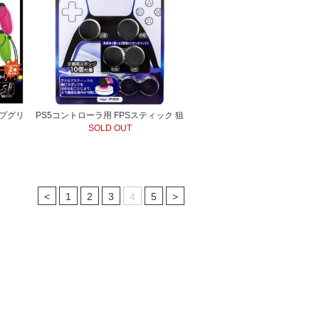
ップグリ
PS5コントローラ用 FPSスティック 狙
SOLD OUT
<
1
2
3
4
5
>