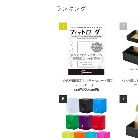
ランキング
1
2
【公式WEB限定】スモールカード用フ
トレカ用スト
ィットローダー
7
545円(税込600円)
6
7