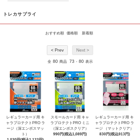
トレカサプライ
おすすめ順
価格順
新着順
< Prev
Next >
80
73
80
全
商品
-
表示
レギュラーカード用 キ
スモールカード用 キャ
レギュラーカード用 キ
ャラプロテクトPRO ラ
ラプロテクトPRO ミニ
ャラプロテクトPRO ラ
ージ（深エンボスマッ
（深エンボスクリア）
ージ （マットクリア）
ト）
990円(税込1,089円)
830円(税込913円)
1,030円(税込1,133円)