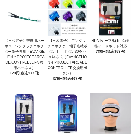
【三和電子】交換用ハー
【三和電子】 ワンタッ
HDMIケーブル(1m)新規
ネス - ワンタッチコネク
チコネクター端子搭載ボ
格イーサネット対応
ター端子専用（EVANGE
タン 押しボタン30Φ ハ
780円(税込858円)
LION e:PROJECT ARCA
メ込み式（EVANGELIO
DE CONTROLLER交換
N e:PROJECT ARCADE
用ハーネス）
CONTROLLER交換用ボ
120円(税込132円)
タン）
370円(税込407円)