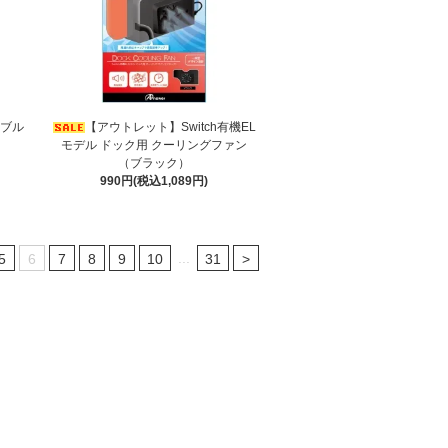
ーブル
【アウトレット】Switch有機EL
モデル ドック用 クーリングファン
（ブラック）
990円(税込1,089円)
...
5
6
7
8
9
10
31
>