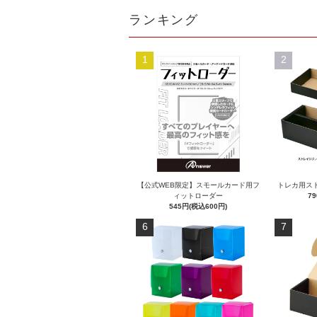
ランキング
1
2
【公式WEB限定】スモールカード用フ
トレカ用スト
ィットローダー
7
545円(税込600円)
6
7